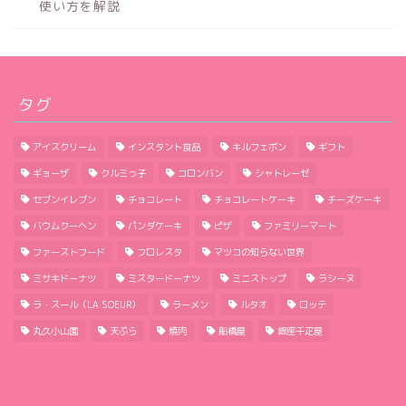
使い方を解説
タグ
アイスクリーム
インスタント食品
キルフェボン
ギフト
ギョーザ
クルミっ子
コロンバン
シャトレーゼ
セブンイレブン
チョコレート
チョコレートケーキ
チーズケーキ
バウムクーヘン
パンダケーキ
ピザ
ファミリーマート
ファーストフード
フロレスタ
マツコの知らない世界
ミサキドーナツ
ミスタードーナツ
ミニストップ
ラシーヌ
ラ・スール（LA SOEUR）
ラーメン
ルタオ
ロッテ
丸久小山園
天ぷら
焼肉
船橋屋
銀座千疋屋