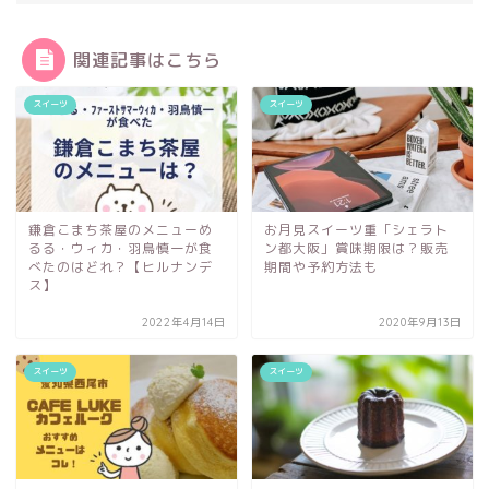
関連記事はこちら
スイーツ
スイーツ
鎌倉こまち茶屋のメニューめ
お月見スイーツ重「シェラト
るる・ウィカ・羽鳥慎一が食
ン都大阪」賞味期限は？販売
べたのはどれ？【ヒルナンデ
期間や予約方法も
ス】
2022年4月14日
2020年9月13日
スイーツ
スイーツ