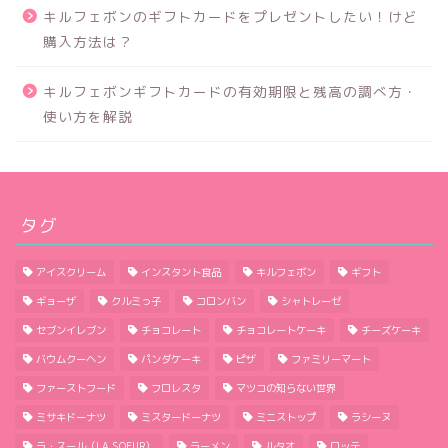
キルフェボンのギフトカードをプレゼントしたい！けど
購入方法は？
キルフェボンギフトカードの有効期限と残高の調べ方・
使い方を解説
タグ
アイスクリーム
インスタント食品
キルフェボン
ギフト
ギョーザ
クルミっ子
コロンバン
シャトレーゼ
セブンイレブン
チョコレート
チョコレートケーキ
チーズケーキ
バウムクーヘン
パンダケーキ
ピザ
ファミリーマート
ファーストフード
フロレスタ
マツコの知らない世界
ミサキドーナツ
ミスタードーナツ
ミニストップ
ラシーヌ
ラ・スール（LA SOEUR）
ラーメン
ルタオ
ロッテ