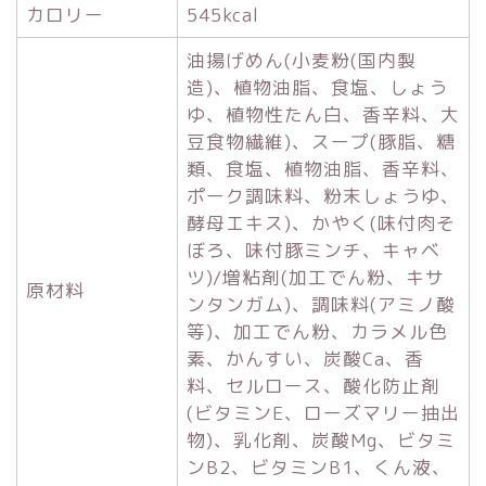
カロリー
545kcal
油揚げめん(小麦粉(国内製
造)、植物油脂、食塩、しょう
ゆ、植物性たん白、香辛料、大
豆食物繊維)、スープ(豚脂、糖
類、食塩、植物油脂、香辛料、
ポーク調味料、粉末しょうゆ、
酵母エキス)、かやく(味付肉そ
ぼろ、味付豚ミンチ、キャベ
ツ)/増粘剤(加工でん粉、キサ
原材料
ンタンガム)、調味料(アミノ酸
等)、加工でん粉、カラメル色
素、かんすい、炭酸Ca、香
料、セルロース、酸化防止剤
(ビタミンE、ローズマリー抽出
物)、乳化剤、炭酸Mg、ビタミ
ンB2、ビタミンB1、くん液、