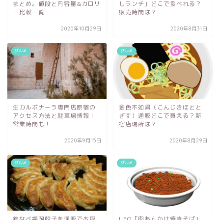
まとめ。値段と内容量&カロリ
しランチ」どこで食べれる？
ー比較一覧
販売時間は？
2020年10月29日
2020年8月31日
グルメ
グルメ
生カルボナーラ専門店原宿の
金色不如帰（こんじきほとと
アクセス方法と駐車場情報！
ぎす）通販どこで買える？新
営業時間も！
宿店場所は？
2020年9月15日
2020年8月29日
グルメ
グルメ
鉄なべ福岡餃子を通販でお取
UFO「肉あんかけ焼きそば」