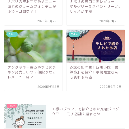
ナポリの窯おすすめメニュー
ナポリの窯口コミレビュー！
海老のクリームフォンデュが
マルゲリータスペシャリーノL
ふわトロ激ウマ！
サイズが半額
2020年9月29日
2020年9月28日
グルメ
グルメ
ケンタッキー香るゆず七味チ
赤坂の坦々麺！四川小吃「雲
キン発売日いつ？値段やセッ
辣坊」を紹介！宇崎竜童さん
トメニューは？
も訪れる名店
2020年9月12日
2020年9月17日
王様のブランチで紹介された原宿ジング
ウマエコミチ店舗７選まとめ！