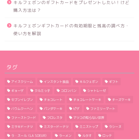
キルフェボンのギフトカードをプレゼントしたい！けど
購入方法は？
キルフェボンギフトカードの有効期限と残高の調べ方・
使い方を解説
タグ
アイスクリーム
インスタント食品
キルフェボン
ギフト
ギョーザ
クルミっ子
コロンバン
シャトレーゼ
セブンイレブン
チョコレート
チョコレートケーキ
チーズケーキ
バウムクーヘン
パンダケーキ
ピザ
ファミリーマート
ファーストフード
フロレスタ
マツコの知らない世界
ミサキドーナツ
ミスタードーナツ
ミニストップ
ラシーヌ
ラ・スール（LA SOEUR）
ラーメン
ルタオ
ロッテ