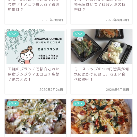
り寄せ！どこで買える？賞味
発売日はいつ？値段と味の特
期限は？
徴は？
2020年9月8日
2020年8月30日
グルメ
グルメ
王様のブランチで紹介された
ミニストップの100円惣菜が何
原宿ジングウマエコミチ店舗
気に良かった話し。ちょい食
７選まとめ！
べに便利！
2020年9月26日
2020年9月18日
グルメ
グルメ